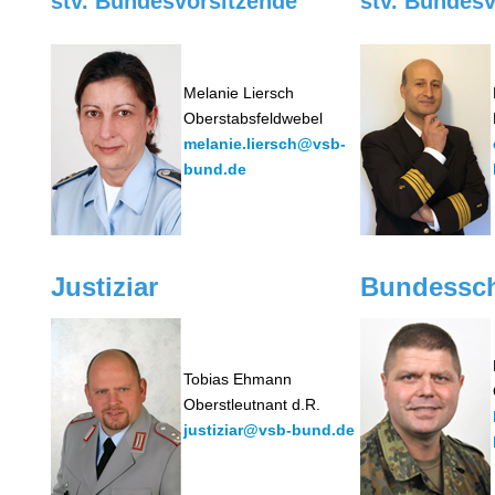
stv. Bundesvorsitzende
stv. Bundesv
Melanie Liersch
Oberstabsfeldwebel
melanie.liersch@vsb-
bund.de
Justiziar
Bundessch
Tobias Ehmann
Oberstleutnant d.R.
justiziar@vsb-bund.de