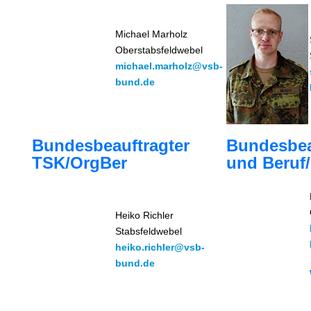
Michael Marholz
Oberstabsfeldwebel
michael.marholz@vsb-
bund.de
Bundesbeauftragter
Bundesbea
TSK/OrgBer
und Beruf/
Heiko Richler
Stabsfeldwebel
heiko.richler@vsb-
bund.de