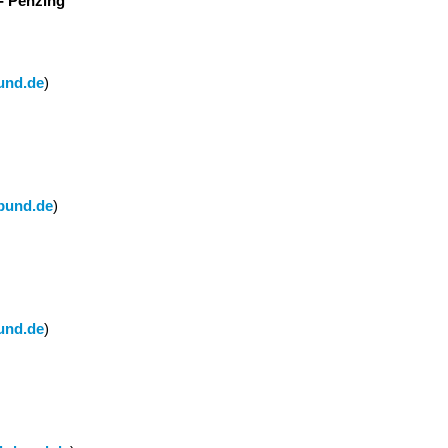
- Penzing
und.de
)
bund.de
)
und.de
)