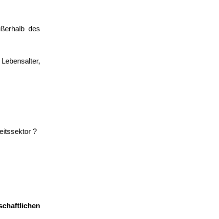
ußerhalb des
Lebensalter,
itssektor ?
chaftlichen